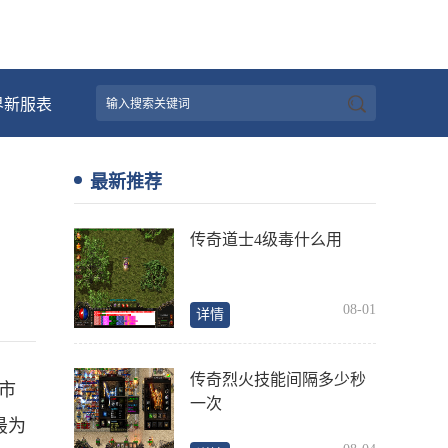
界新服表
最新推荐
传奇道士4级毒什么用
08-01
详情
传奇烈火技能间隔多少秒
市
一次
最为